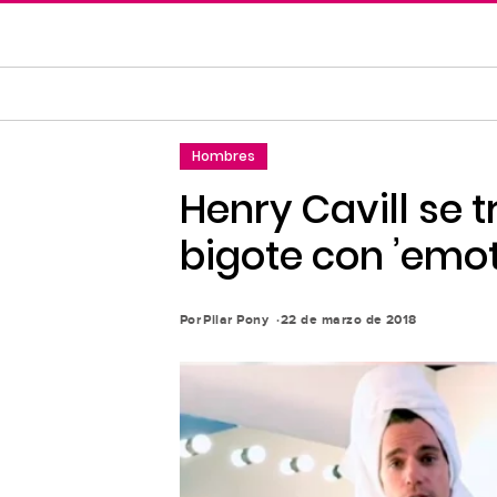
Saltar
al
contenido
principal
Saltar
Hombres
a
la
Henry Cavill se 
navegación
bigote con ’emo
principal
Por
Pilar Pony
22 de marzo de 2018