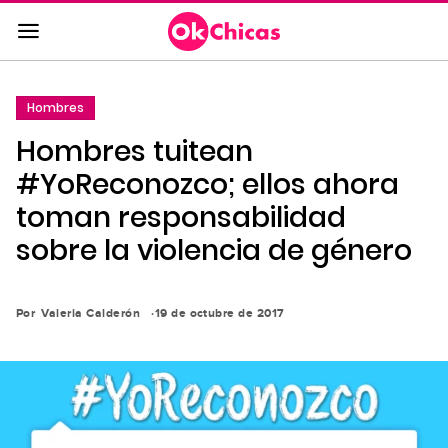
Saltar
al
contenido
principal
Hombres
Saltar
Hombres tuitean
a
la
#YoReconozco; ellos ahora
navegación
toman responsabilidad
principal
sobre la violencia de género
Por
Valeria Calderón
19 de octubre de 2017