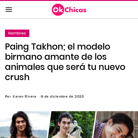
Saltar
al
contenido
principal
Hombres
Saltar
Paing Takhon; el modelo
a
la
birmano amante de los
navegación
animales que será tu nuevo
principal
crush
Por
Karen Rivera
9 de diciembre de 2020