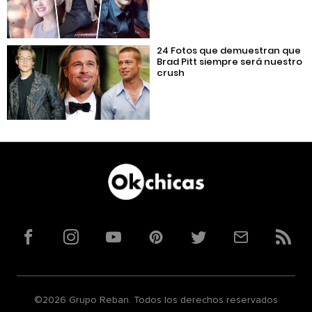
24 Fotos que demuestran que
Brad Pitt siempre será nuestro
crush
Facebook
Instagram
YouTube
Pinterest
Twitter
Correo
RSS
©2026 Grupo Reban. Todos los derechos reservados