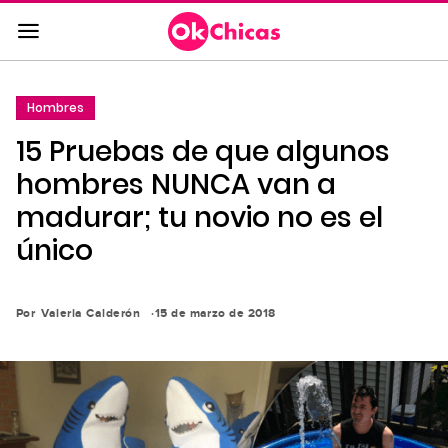
Saltar
al
contenido
principal
Hombres
Saltar
15 Pruebas de que algunos
a
la
hombres NUNCA van a
navegación
madurar; tu novio no es el
principal
único
Por
Valeria Calderón
15 de marzo de 2018