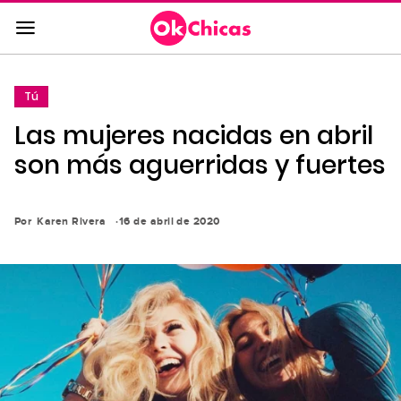
Saltar
al
contenido
principal
Tú
Saltar
Las mujeres nacidas en abril
a
la
son más aguerridas y fuertes
navegación
principal
Por
Karen Rivera
16 de abril de 2020