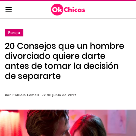
Saltar
al
contenido
principal
Pareja
Saltar
20 Consejos que un hombre
a
la
divorciado quiere darte
navegación
antes de tomar la decisión
principal
de separarte
Por
Fabiola Lomeli
2 de junio de 2017