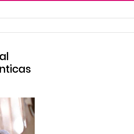
al
nticas