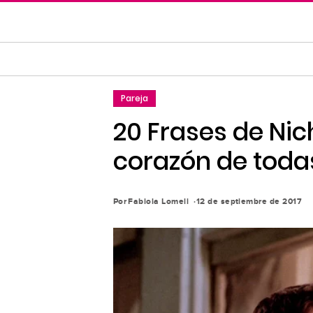
Saltar
al
contenido
principal
Saltar
Pareja
a
la
20 Frases de Nic
navegación
corazón de toda
principal
Por
Fabiola Lomeli
12 de septiembre de 2017