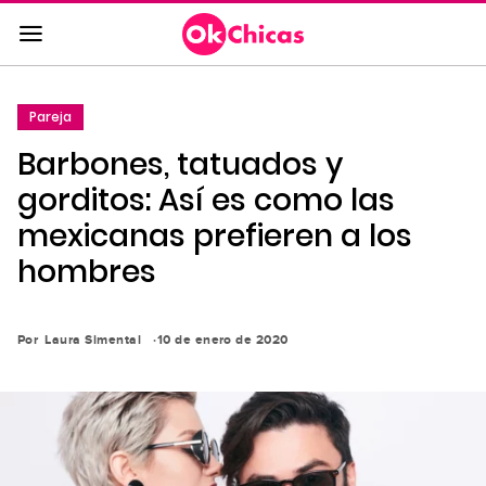
Saltar
al
contenido
principal
Pareja
Saltar
Barbones, tatuados y
a
la
gorditos: Así es como las
navegación
mexicanas prefieren a los
principal
hombres
Por
Laura Simental
10 de enero de 2020