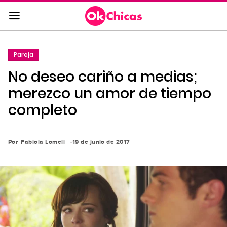
Saltar
al
contenido
principal
Pareja
Saltar
No deseo cariño a medias;
a
la
merezco un amor de tiempo
navegación
completo
principal
Por
Fabiola Lomeli
19 de junio de 2017