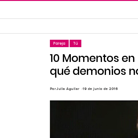
Saltar
al
contenido
principal
Saltar
Pareja
Tú
a
la
10 Momentos en l
navegación
qué demonios no
principal
Por
Julia Aguilar
19 de junio de 2016