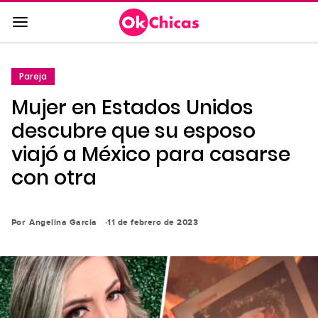
Saltar
al
contenido
principal
Pareja
Saltar
Mujer en Estados Unidos
a
la
descubre que su esposo
navegación
viajó a México para casarse
principal
con otra
Por
Angelina Garcia
11 de febrero de 2023