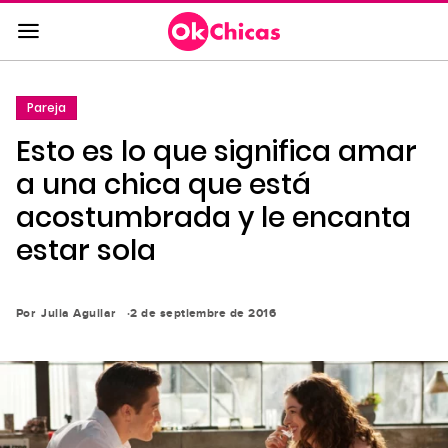
Saltar
al
contenido
principal
Pareja
Saltar
Esto es lo que significa amar
a
la
a una chica que está
navegación
acostumbrada y le encanta
principal
estar sola
Por
Julia Aguilar
2 de septiembre de 2016