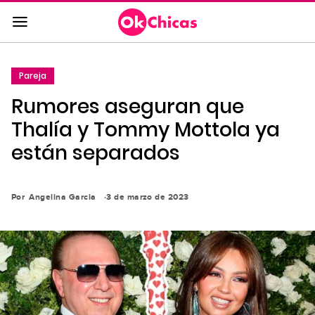
Saltar
al
contenido
principal
Pareja
Saltar
Rumores aseguran que
a
la
Thalía y Tommy Mottola ya
navegación
están separados
principal
Por
Angelina Garcia
3 de marzo de 2023