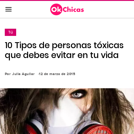
Saltar
al
contenido
principal
Tú
Saltar
10 Tipos de personas tóxicas
a
la
que debes evitar en tu vida
navegación
principal
Por
Julia Aguilar
12 de marzo de 2015