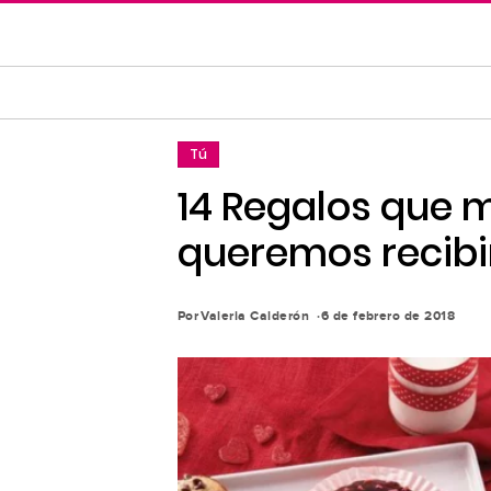
Saltar
al
contenido
principal
Saltar
Tú
a
la
14 Regalos que 
navegación
queremos recibir
principal
Por
Valeria Calderón
6 de febrero de 2018