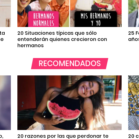
ta
20 Situaciones típicas que sólo
25 
re
entenderán quienes crecieron con
años
hermanos
RECOMENDADOS
o,
20 razones por las que perdonar te
20 c