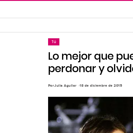
Saltar
al
contenido
principal
Saltar
Tú
a
la
Lo mejor que pue
navegación
perdonar y olvida
principal
Por
Julia Aguilar
18 de diciembre de 2015