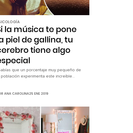
SICOLOGÍA
Si la música te pone
la piel de gallina, tu
cerebro tiene algo
especial
Sabías que un porcentaje muy pequeño de
a población experimenta este increíble
enómeno? ¡Sí, a ellos se les puede enchinar
a piel cuando escuchan una buena canción¡
OR
ANA CAROLINA
25 ENE 2019
i eres así o conoces a alguien, quizás esto
ea de tu interés, ya que un estudio asegura
ue estas personas tienen un cerebro más
special que el […]