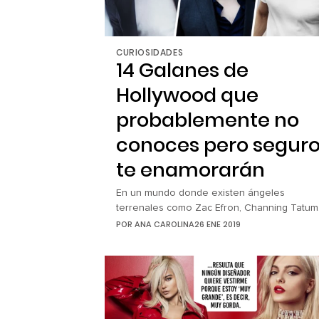
CURIOSIDADES
14 Galanes de
Hollywood que
probablemente no
conoces pero segur
te enamorarán
En un mundo donde existen ángeles
terrenales como Zac Efron, Channing Tatum
o Chris Hemsworth, es comprensible
POR
ANA CAROLINA
26 ENE 2019
entender que sea difícil pensar en un
sinónimo de guapura y talento cuando se
trata de Hollywood. Pero hay un grupo de
actores que podríamos considerar under, o
menos populares en el mundo del cine y
televisión estadounidense, pero no […]