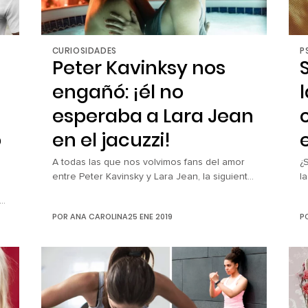
CURIOSIDADES
P
Peter Kavinksy nos
engañó: ¡él no
esperaba a Lara Jean
o
en el jacuzzi!
A todas las que nos volvimos fans del amor
¿
entre Peter Kavinsky y Lara Jean, la siguiente
l
noticia nos rompió toda ilusión de todo en
f
esta relación casi salió perfecto. Alerta
l
POR
ANA CAROLINA
25 ENE 2019
P
spoiler: si hasta este momento no has visto A
S
todos los chicos de los que me enamoré, es
s
momento de que te vayas de esta […]
q
e