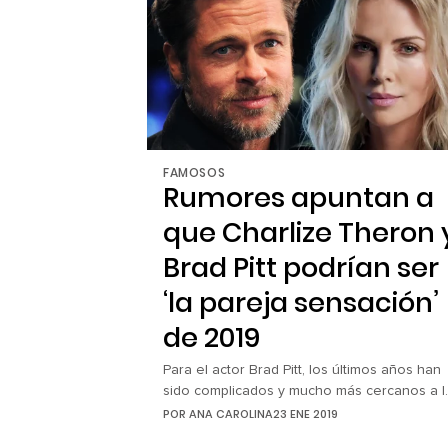
su vestuario. Y es que la cantante de Say M
Name denunció que algunos diseñadores […
FAMOSOS
Rumores apuntan a
que Charlize Theron 
Brad Pitt podrían ser
‘la pareja sensación’
de 2019
Para el actor Brad Pitt, los últimos años han
sido complicados y mucho más cercanos a l
polémica y olas mediáticas debido a su
POR
ANA CAROLINA
23 ENE 2019
divorcio con Angelina Jolie, una fuerte pele