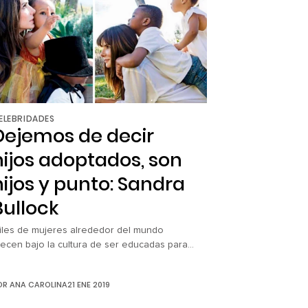
ongamos más atención a los […]
ELEBRIDADES
Dejemos de decir
hijos adoptados, son
hijos y punto: Sandra
Bullock
iles de mujeres alrededor del mundo
recen bajo la cultura de ser educadas para
onvertirse en madres. Sin embargo, a pesar
e que los tiempos cada vez cambian con
OR
ANA CAROLINA
21 ENE 2019
ayor rapidez y tener hijos ya no es una
rioridad para muchas, aún existe un gran