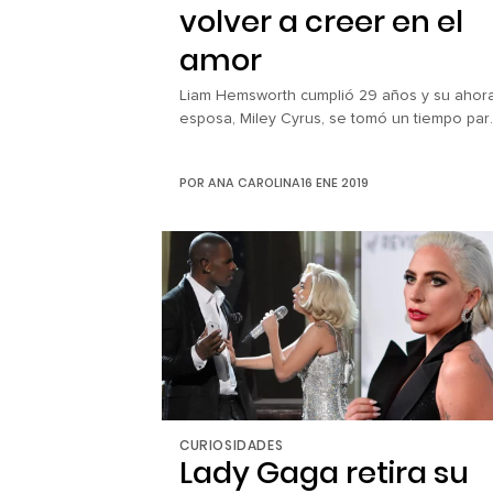
volver a creer en el
amor
Liam Hemsworth cumplió 29 años y su ahor
esposa, Miley Cyrus, se tomó un tiempo par
escribir una larga pero tierna carta que nos
inspira a luchar por el amor genuino: Cuand
POR
ANA CAROLINA
16 ENE 2019
nos conocimos tenías 19, hoy cumples 29…
Por eso creo que puedo compartir algunas
cosas de mi persona favorita este día tan
especial. La […]
CURIOSIDADES
Lady Gaga retira su