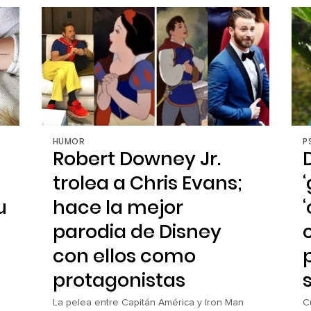
Bratz, el grupo de muñecas que más
n
disfrutamos, aquellas a las que Barbie se nos
d
hacía “un poco aburrida”. A solo unas
semanas de […]
HUMOR
P
Robert Downey Jr.
trolea a Chris Evans;
u
hace la mejor
parodia de Disney
con ellos como
protagonistas
s
y
La pelea entre Capitán América y Iron Man
C