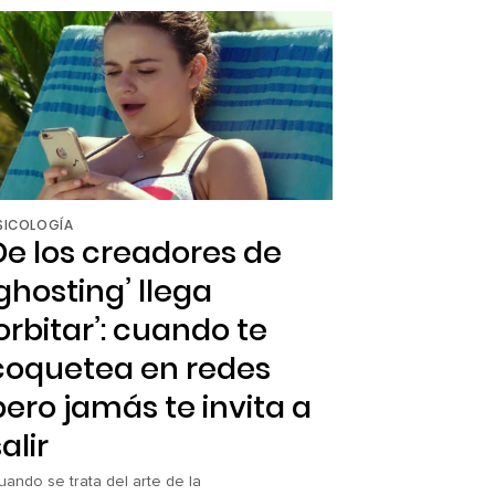
úmero de ellas que mantienen la creencia
e que la […]
SICOLOGÍA
De los creadores de
‘ghosting’ llega
‘orbitar’: cuando te
coquetea en redes
pero jamás te invita a
alir
uando se trata del arte de la