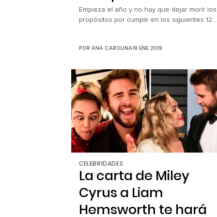
Empieza el año y no hay que dejar morir los
propósitos por cumplir en los siguientes 12
meses. ¡Tú puedes! Si dentro de tus planes
está ahorrar, salir de viaje, visitar playas y d
POR
ANA CAROLINA
19 ENE 2019
paso regresar al gimnasio a tonificar tu figur
las siguientes 15 tendencias de trajes de
baño que dominarán en 2019 serán […]
CELEBRIDADES
La carta de Miley
Cyrus a Liam
Hemsworth te hará