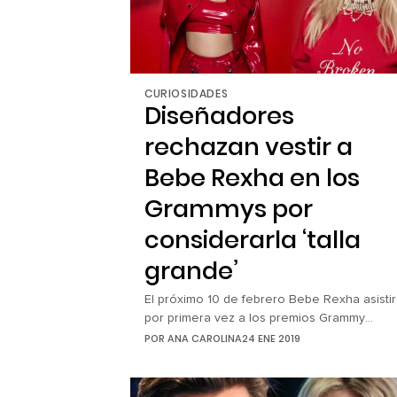
CURIOSIDADES
Diseñadores
rechazan vestir a
Bebe Rexha en los
Grammys por
considerarla ‘talla
grande’
El próximo 10 de febrero Bebe Rexha asisti
por primera vez a los premios Grammy
nominada a Mejor Nuevo Artista Country
POR
ANA CAROLINA
24 ENE 2019
Dou/Grupo Performance; será una gran
noche para ella. Sin embargo, la emoción f
opacada por un incómodo inconveniente c