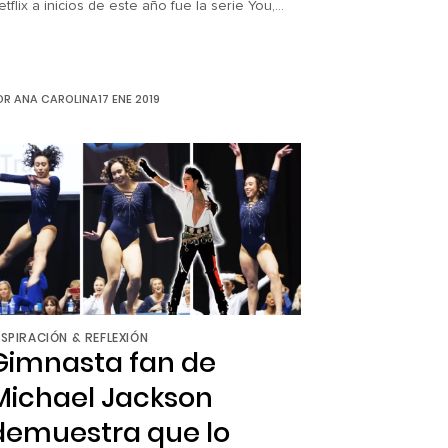
etflix a inicios de este año fue la serie You,
istoria protagonizada por Penn Badgley que
etrata un amor enfermizo, desde la
erspectiva de un acosador psicópata. Al
rincipio de la trama, Joe, el personaje
OR
ANA CAROLINA
17 ENE 2019
rincipal, parece un romántico a la antigua
ue busca saber todo sobre la chica […]
NSPIRACIÓN & REFLEXIÓN
Gimnasta fan de
Michael Jackson
demuestra que lo