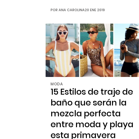
nada de lo que tengas que arrepentirte
después. Y si eres de las que adoran
POR
ANA CAROLINA
20 ENE 2019
los tattoos discretos y pequeños, pero con
grandes significados, seguro caerás rendid
por la […]
MODA
15 Estilos de traje de
baño que serán la
mezcla perfecta
entre moda y playa
esta primavera