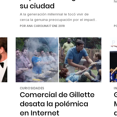
N
su ciudad
h
r
A la generación millennial le tocó vivir de
p
cerca la genuina preocupación por el impacto
e
p
ambiental que el mundo moderno ha tenido
POR
ANA CAROLINA
17 ENE 2019
P
a,
p
en nuestro planeta, y por el riesgo en que
q
todos vivimos de no hacer un cambio hoy. Al
año, cerca de mil millones de neumáticos son
desechados en el mundo y con esto […]
CURIOSIDADES
I
Comercial de Gillette
desata la polémica
en Internet