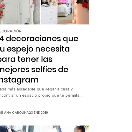
ECORACIÓN
14 decoraciones que
tu espejo necesita
para tener las
mejores selfies de
Instagram
ada más agradable que llegar a casa y
ncontrar un espacio propio que te permita
er tú misma y experimentar con tu
reatividad. Cuando se trata de tomarse una
OR
ANA CAROLINA
23 ENE 2019
uena selfie de pie, que te permita mostrar
u look completo aunque quizás implique un
ar de horas de producción, es normal que