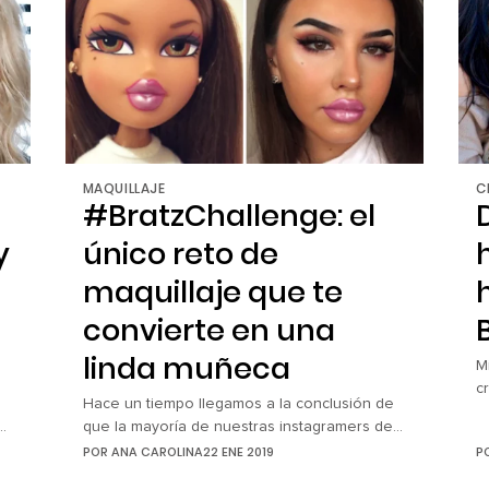
[…]
p
y
]
MAQUILLAJE
C
#BratzChallenge: el
y
único reto de
maquillaje que te
convierte en una
linda muñeca
M
c
Hace un tiempo llegamos a la conclusión de
c
a
que la mayoría de nuestras instagramers de
d
maquillaje y youtubers favoritas no eran más
POR
ANA CAROLINA
22 ENE 2019
P
m
a
que una versión moderna y de la vida real de
p