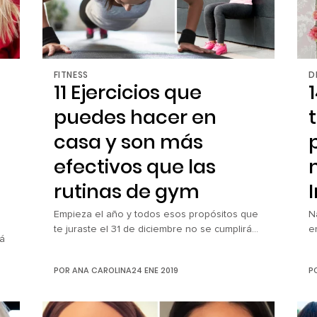
FITNESS
D
11 Ejercicios que
puedes hacer en
casa y son más
efectivos que las
rutinas de gym
Empieza el año y todos esos propósitos que
N
te juraste el 31 de diciembre no se cumplirán
e
rá
solos. Es momento de meterle disciplina a
s
esas metas y comenzar poco a poco a, por
c
POR
ANA CAROLINA
24 ENE 2019
P
ejemplo, recuperar tu talla. Si ya te
b
visualizaste en verano y estás planeando las
t
ue
mejores vacaciones en la playa, es hora de
p
on