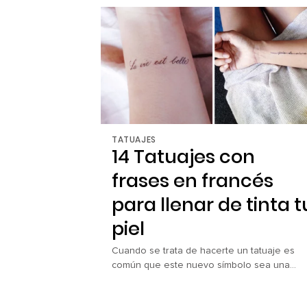
por la custodia de sus seis hijos e incluso el
interés de la prensa estadounidense por
“conseguirle” una nueva novia. Pero él ha
declarado […]
TATUAJES
14 Tatuajes con
frases en francés
para llenar de tinta t
piel
Cuando se trata de hacerte un tatuaje es
común que este nuevo símbolo sea una
decisión que tomas con mucho cuidado,
esperando siempre un resultado excelente 