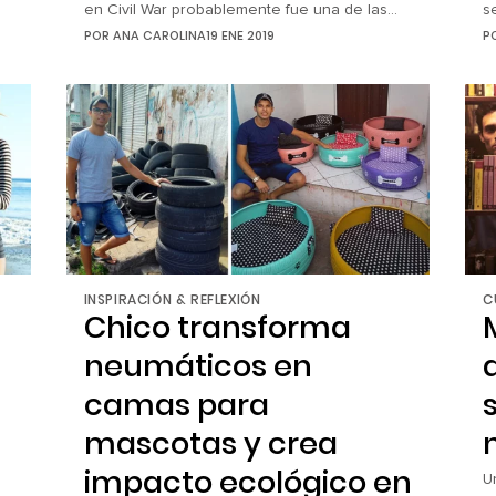
en Civil War probablemente fue una de las
s
más esperadas en la historia del cine basado
e
POR
ANA CAROLINA
19 ENE 2019
P
en historietas de superhéroes. Y mientras
c
a
ambos personajes tuvieron la oportunidad de
r
demostrar sus talentos a la hora de combatir,
s
detrás de cámaras tienen una propia guerra
v
que no involucra ni golpes ni armas, […]
p
INSPIRACIÓN & REFLEXIÓN
C
Chico transforma
neumáticos en
camas para
mascotas y crea
impacto ecológico en
U