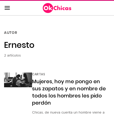
Saltar
al
contenido
principal
Saltar
AUTOR
a
Ernesto
la
navegación
principal
2 artículos
CARTAS
Mujeres, hoy me pongo en
sus zapatos y en nombre de
todos los hombres les pido
perdón
Chicas, de nueva cuenta un hombre viene a