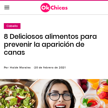
Saltar
al
contenido
principal
Cabello
Saltar
8 Deliciosos alimentos para
a
la
prevenir la aparición de
navegación
canas
principal
Por
Haide Morales
20 de febrero de 2021