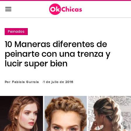
Saltar
al
contenido
principal
Peinados
Saltar
10 Maneras diferentes de
a
la
peinarte con una trenza y
navegación
lucir super bien
principal
Por
Fabiola Gurrola
1 de julio de 2016