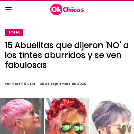
Saltar
al
contenido
principal
Tintes
Saltar
15 Abuelitas que dijeron ‘NO’ a
a
la
los tintes aburridos y se ven
navegación
fabulosas
principal
Por
Karen Rivera
28 de septiembre de 2020