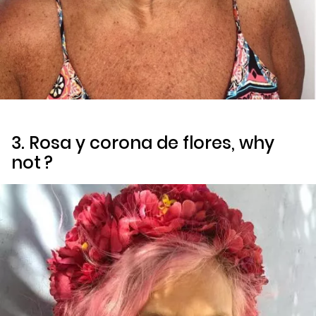
3. Rosa y corona de flores,
why
not
?