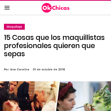
Saltar
al
contenido
principal
Maquillaje
Saltar
15 Cosas que los maquillistas
a
la
profesionales quieren que
navegación
sepas
principal
Por
Ana Carolina
31 de octubre de 2016