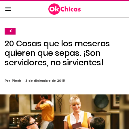
Saltar
al
contenido
principal
Tú
Saltar
20 Cosas que los meseros
a
la
quieren que sepas. ¡Son
navegación
servidores, no sirvientes!
principal
Por
Piosh
3 de diciembre de 2015