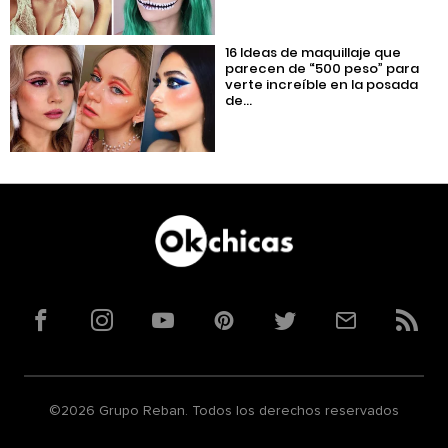
16 Ideas de maquillaje que
parecen de “500 peso” para
verte increíble en la posada
de...
Facebook
Instagram
YouTube
Pinterest
Twitter
Correo
RSS
©2026 Grupo Reban. Todos los derechos reservados