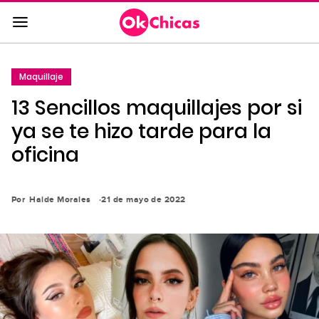
Saltar
al
contenido
principal
Maquillaje
Saltar
13 Sencillos maquillajes por si
a
la
ya se te hizo tarde para la
navegación
oficina
principal
Por
Haide Morales
21 de mayo de 2022