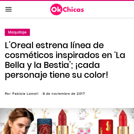
Saltar
al
contenido
principal
Maquillaje
Saltar
L’Oreal estrena línea de
a
la
cosméticos inspirados en ‘La
navegación
Bella y la Bestia’; ¡cada
principal
personaje tiene su color!
Por
Fabiola Lomeli
9 de noviembre de 2017