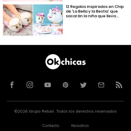
12 Regalos inspirados en Chip
de ‘La Bella y la Bestia’ que
sacarán la niña que lleva...
Facebook
Instagram
YouTube
Pinterest
Twitter
Correo
RSS
©2026 Grupo Reban. Todos los derechos reservados
Contacto
Nosotros