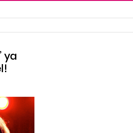
’ ya
l!