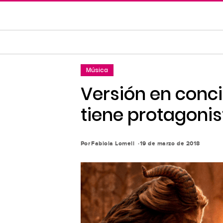
Saltar
al
contenido
principal
Saltar
Música
a
la
Versión en concie
navegación
tiene protagonis
principal
Por
Fabiola Lomeli
19 de marzo de 2018