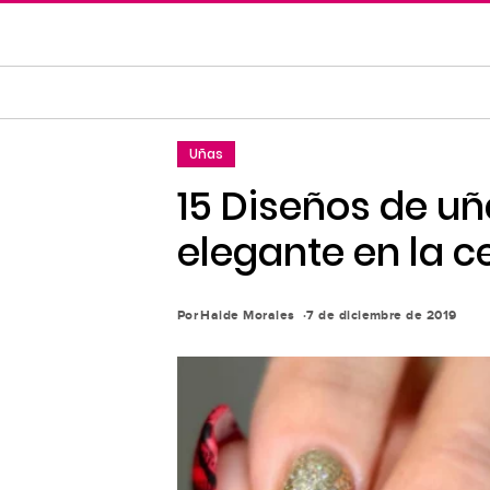
Saltar
al
contenido
principal
Saltar
Uñas
a
la
15 Diseños de uñ
navegación
elegante en la 
principal
Por
Haide Morales
7 de diciembre de 2019