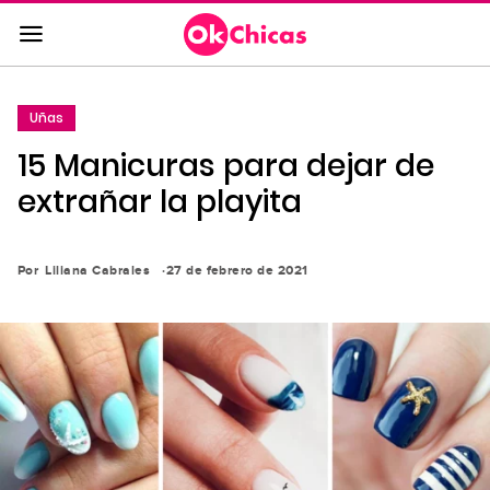
Saltar
al
contenido
principal
Uñas
Saltar
15 Manicuras para dejar de
a
la
extrañar la playita
navegación
principal
Por
Liliana Cabrales
27 de febrero de 2021