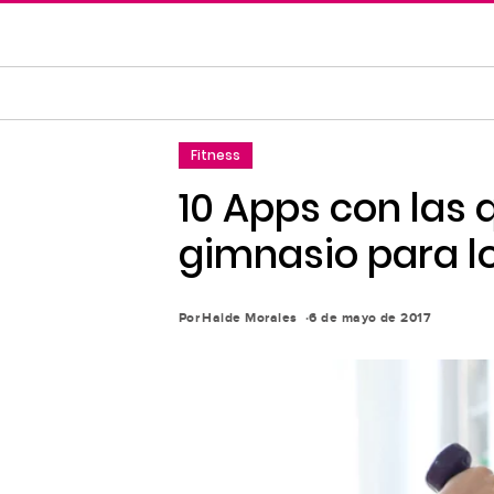
Saltar
al
contenido
principal
Saltar
Fitness
a
la
10 Apps con las 
navegación
gimnasio para lo
principal
Por
Haide Morales
6 de mayo de 2017