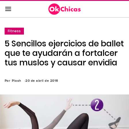
Saltar
al
contenido
principal
Fitness
Saltar
5 Sencillos ejercicios de ballet
a
la
que te ayudarán a fortalcer
navegación
tus muslos y causar envidia
principal
Por
Piosh
20 de abril de 2016