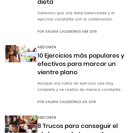
dieta
Sabemos que una dieta balanceada y el
ejercicio constante son la combinación
perfecta para estar en tu peso ideal, pero la
POR
VALERIA CALDERÓN
20 ABR 2019
verdad es que todas desearíamos no hacer
ningún tipo de actividad física para presumir de
un abdomen plano, y aunque estar en
ABDOMEN
movimiento es eficaz, muchas veces no ayuda
10 Ejercicios más populares y
a librarse de la terrible […]
efectivos para marcar un
vientre plano
Aunque una rutina de ejercicio sea muy
completa y se realice de manera constante,
algunas partes del cuerpo no se tonifican igual.
POR
VALERIA CALDERÓN
23 JUL 2018
Por ejemplo, el abdomen inferior es una de las
zonas más difíciles de marcar, se necesita de
mucho trabajo y paciencia para lograr un
ABDOMEN
resultado efectivo en poco tiempo. Pero
8 Trucos para conseguir el
marcarlo no solo […]