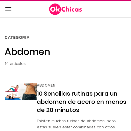
Saltar
al
contenido
principal
Saltar
CATEGORÍA
a
Abdomen
la
navegación
principal
14 artículos
ABDOMEN
10 Sencillas rutinas para un
abdomen de acero en menos
de 20 minutos
Existen muchas rutinas de abdomen, pero
estas suelen estar combinadas con otros