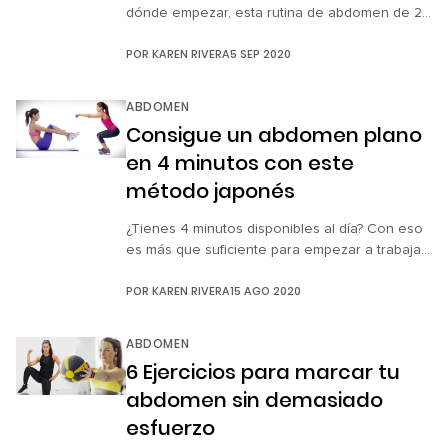
dónde empezar, esta rutina de abdomen de 21
días diseñada por la campeona fitness Rebeca
POR
KAREN RIVERA
5 SEP 2020
Rubio será el inicio perfecto. Tonificar esa
zona del cuerpo no es fácil, además de una
buena rutina de ejercicios es necesario
ABDOMEN
también un cambio de alimentación para notar
Consigue un abdomen plano
cambios estupendos. […]
en 4 minutos con este
método japonés
¿Tienes 4 minutos disponibles al día? Con eso
es más que suficiente para empezar a trabajar
tu abdomen y en la comodidad de tu casa, ¡así
POR
KAREN RIVERA
15 AGO 2020
que no importa si no puedes ir al gimnasio!
Este método japonés, mejor conocido como
Tabata, nombrado así por su desarrollador
ABDOMEN
Izumi Tabata, es altamente efectivo para lograr
6 Ejercicios para marcar tu
un […]
abdomen sin demasiado
esfuerzo