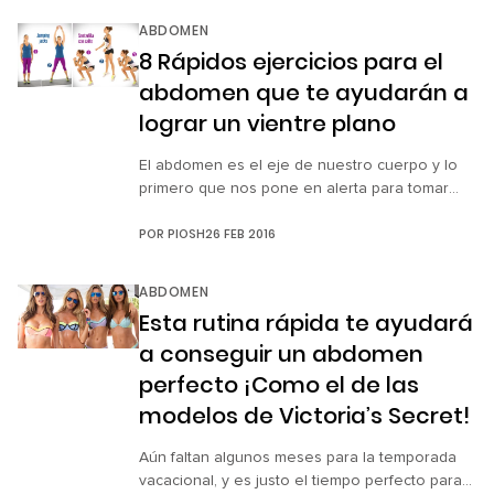
deben hacerse una vez que hayas terminando
ABDOMEN
un calentamiento ligero y estiramiento,
8 Rápidos ejercicios para el
después te acostarás en el suelo sobre un […]
abdomen que te ayudarán a
lograr un vientre plano
El abdomen es el eje de nuestro cuerpo y lo
primero que nos pone en alerta para tomar
medidas y eliminar la grasa cuando
POR
PIOSH
26 FEB 2016
aumentamos de peso. Sabemos que no hay
milagros, y que sólo con disciplina y constancia
es posible ver resultados en menos de lo que
ABDOMEN
esperamos. Las abdominales son el ejercicio
Esta rutina rápida te ayudará
más conocido para […]
a conseguir un abdomen
perfecto ¡Como el de las
modelos de Victoria’s Secret!
Aún faltan algunos meses para la temporada
vacacional, y es justo el tiempo perfecto para