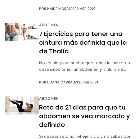
ejercicios o se requiere un equipo especial
POR
HAIDE MORALES
29 ABR 2021
para realizarlas. Así que nos dimos a la tarea
de buscar las rutinas más sencillas, completas y
económicas en YouTube que pueden ayudarte
ABDOMEN
a tener un vientre tan firme como el de Iron
7 Ejercicios para tener una
Man sin fracasar […]
cintura más definida que la
de Thalía
No es ninguna mentira que todas las mujeres
deseamos tener un abdomen y cintura de
envidia. Por esta razón hacemos hasta lo
POR
LILIANA CABRALES
20 FEB 2021
imposible por conseguirlo, como estar a dieta,
realizar ejercicio y usar ropa que estilice
nuestra figura. Sin embargo, admitamos que es
ABDOMEN
una de las zonas más difíciles de trabajar
Reto de 21 días para que tu
cuando nos ejercitamos. Por […]
abdomen se vea marcado y
definido
Si deseas retomar el ejercicio y no sabes por