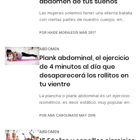
abdomen de tus sueños
Las mujeres solemos tener una eterna batalla
con ciertas partes de nuestro cuerpo, en
especial con el abdomen, algunas veces
POR
HAIDE MORALES
15 MAR 2017
llegamos a maldecirlo y enfadarnos con él por
mantener una eterna amistad con las molestas
llantitas. Pero lo cierto es que no hacemos
ABDOMEN
mucho por eliminarlas de nuestra vida. Por eso
Plank abdominal, el ejercicio
es momento de que […]
de 4 minutos al día que
desaparecerá los rollitos en
tu vientre
La plancha o plank abdominal es un ejercicio
isométrico, es decir estático, muy popular en
actividades como el yoga o pilates. Aunque
POR
ANA CAROLINA
30 MAY 2016
hay muchas variantes con base en su nivel de
exigencia, la versión más común de la plancha
consiste en colocar el cuerpo elevado en
ABDOMEN
paralelo al suelo, apoyado con los antebrazos