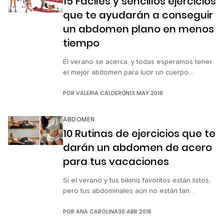
15 Fáciles y sencillos ejercicios
en la parte […]
que te ayudarán a conseguir
un abdomen plano en menos
tiempo
El verano se acerca, y todas esperamos tener
el mejor abdomen para lucir un cuerpo
increíble en traje de baño. Afortunadamente
POR
VALERIA CALDERÓN
13 MAY 2016
no tienes que ir en busca de un gimnasio para
obtenerlo. Si quieres tener un abdomen
envidiable, aquí te mostraremos una guía de
ABDOMEN
ejercicios que podrás realizar fácilmente y en
10 Rutinas de ejercicios que te
la comodidad de tu […]
darán un abdomen de acero
para tus vacaciones
Si el verano y tus bikinis favoritos están listos,
pero tus abdominales aún no están tan
preparados, tienes que seguir esta guía de
POR
ANA CAROLINA
30 ABR 2016
puntos estratégicos para tonificar y moldear tu
vientre. Recuerda que todos estos ejercicios