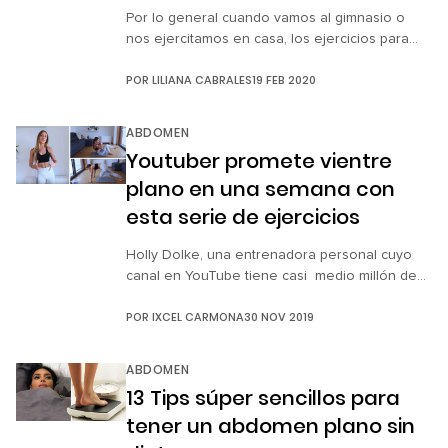
Por lo general cuando vamos al gimnasio o
nos ejercitamos en casa, los ejercicios para
abdomen los dejamos casi al final y siendo muy
POR
LILIANA CABRALES
19 FEB 2020
honestas muchas veces hacemos menos
repeticiones de las que deberíamos o hasta
llegamos a omitirlos. Esto porque creemos que
ABDOMEN
ejercitar dicha área se realiza solo acostadas,
Youtuber promete vientre
lo que en ese momento […]
plano en una semana con
esta serie de ejercicios
Holly Dolke, una entrenadora personal cuyo
canal en YouTube tiene casi medio millón de
suscriptores, diseñó una rutina de ejercicios
POR
IXCEL CARMONA
30 NOV 2019
con la que promete un vientre más plano en
tan solo una semana. Sí, sabemos que la grasa
en la zona abdominal es la más difícil de
ABDOMEN
combatir y que requiere combinar una dieta
13 Tips súper sencillos para
equilibrada […]
tener un abdomen plano sin