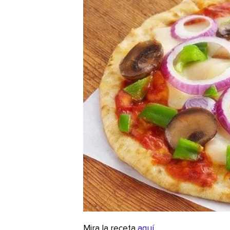
Mira la receta
aquí
.