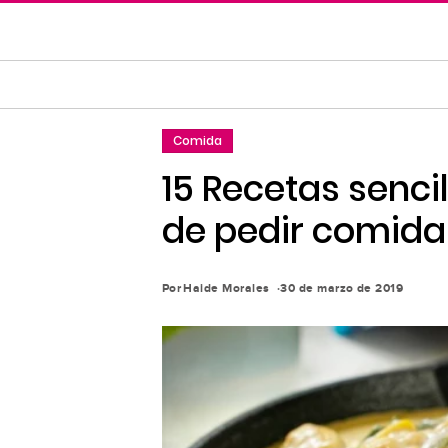
Saltar
al
contenido
principal
Saltar
Comida
a
la
15 Recetas senci
navegación
de pedir comida
principal
Por
Haide Morales
30 de marzo de 2019