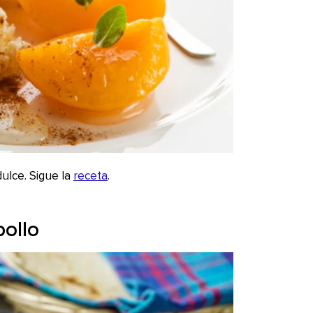
ulce. Sigue la
receta
.
pollo