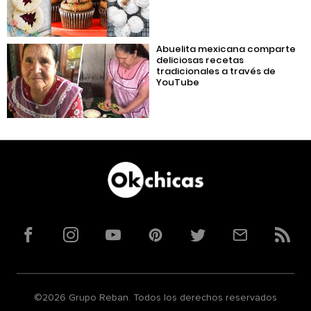
Abuelita mexicana comparte
deliciosas recetas
tradicionales a través de
YouTube
Facebook
Instagram
YouTube
Pinterest
Twitter
Correo
RSS
©2026 Grupo Reban. Todos los derechos reservados