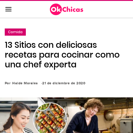
Saltar
al
contenido
principal
Comida
Saltar
13 Sitios con deliciosas
a
la
recetas para cocinar como
navegación
una chef experta
principal
Por
Haide Morales
21 de diciembre de 2020