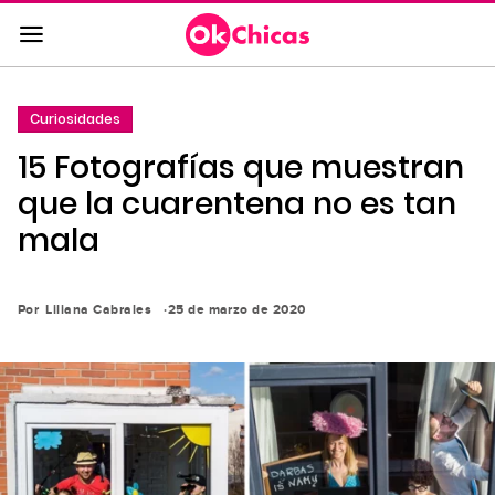
Saltar
al
contenido
principal
Curiosidades
Saltar
15 Fotografías que muestran
a
la
que la cuarentena no es tan
navegación
mala
principal
Por
Liliana Cabrales
25 de marzo de 2020