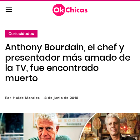
Saltar
al
contenido
principal
Curiosidades
Saltar
Anthony Bourdain, el chef y
a
la
presentador más amado de
navegación
la TV, fue encontrado
principal
muerto
Por
Haide Morales
8 de junio de 2018