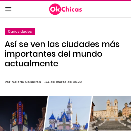
Saltar
al
contenido
principal
Curiosidades
Saltar
Así se ven las ciudades más
a
la
importantes del mundo
navegación
actualmente
principal
Por
Valeria Calderón
24 de marzo de 2020