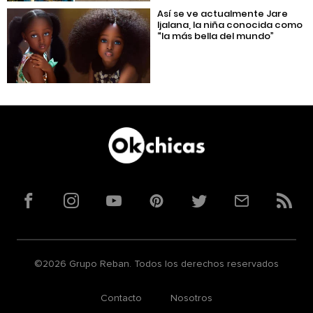
Así se ve actualmente Jare
ljalana, la niña conocida como
“la más bella del mundo”
Facebook
Instagram
YouTube
Pinterest
Twitter
Correo
RSS
©2026 Grupo Reban. Todos los derechos reservados
Contacto
Nosotros