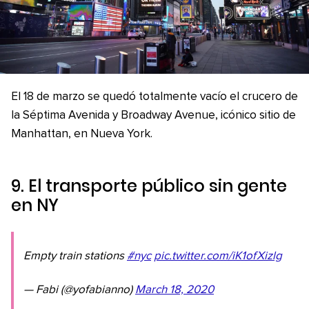
El 18 de marzo se quedó totalmente vacío el crucero de
la Séptima Avenida y Broadway Avenue, icónico sitio de
Manhattan, en Nueva York.
9. El transporte público sin gente
en NY
Empty train stations
#nyc
pic.twitter.com/iK1ofXizlg
— Fabi (@yofabianno)
March 18, 2020