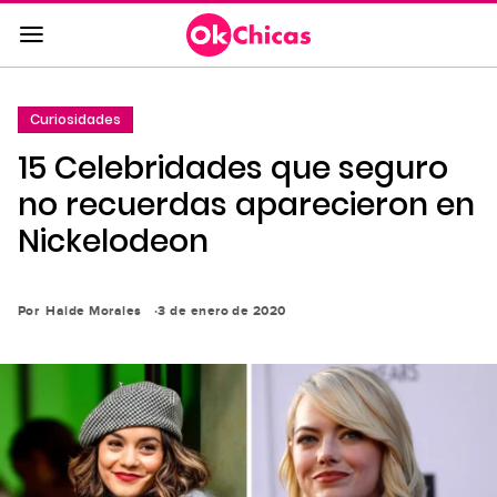
Saltar
al
contenido
principal
Curiosidades
Saltar
15 Celebridades que seguro
a
la
no recuerdas aparecieron en
navegación
Nickelodeon
principal
Por
Haide Morales
3 de enero de 2020