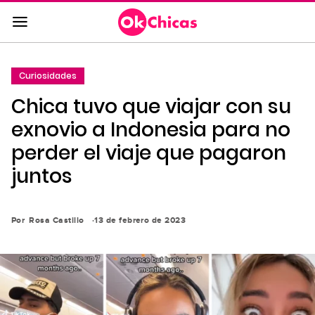
Saltar
al
contenido
principal
Curiosidades
Saltar
Chica tuvo que viajar con su
a
la
exnovio a Indonesia para no
navegación
perder el viaje que pagaron
principal
juntos
Por
Rosa Castillo
13 de febrero de 2023