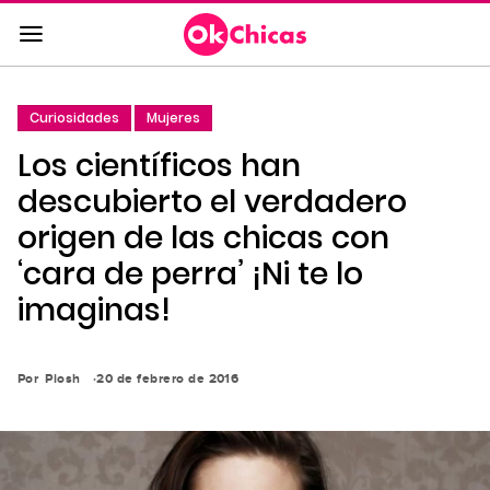
Saltar
al
contenido
principal
Curiosidades
Mujeres
Saltar
Los científicos han
a
la
descubierto el verdadero
navegación
origen de las chicas con
principal
‘cara de perra’ ¡Ni te lo
imaginas!
Por
Piosh
20 de febrero de 2016