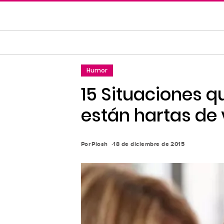
Saltar
al
contenido
principal
Saltar
Humor
a
la
15 Situaciones q
navegación
están hartas de 
principal
Por
Piosh
18 de diciembre de 2015