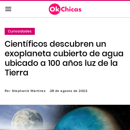
Saltar
al
contenido
principal
Curiosidades
Saltar
Científicos descubren un
a
la
exoplaneta cubierto de agua
navegación
ubicado a 100 años luz de la
principal
Tierra
Por
Stephanie Martínez
26 de agosto de 2022