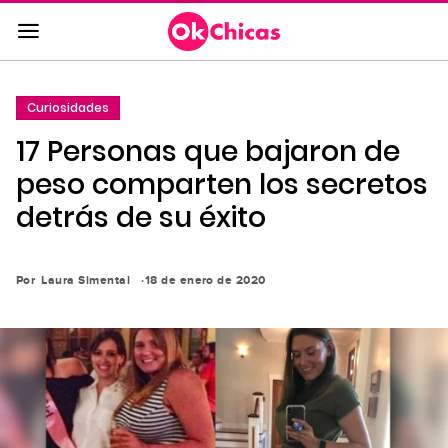
Saltar
al
contenido
principal
Curiosidades
Saltar
17 Personas que bajaron de
a
la
peso comparten los secretos
navegación
detrás de su éxito
principal
Por
Laura Simental
18 de enero de 2020