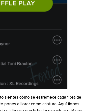
nto sientes cómo se estremece cada fibra de
e pones a llorar como criatura. Aquí tienes
odo el día con una lista desgarradora o b) una