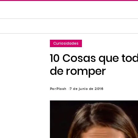
Saltar
al
contenido
principal
Saltar
Curiosidades
a
la
10 Cosas que to
navegación
de romper
principal
Por
Piosh
7 de junio de 2016