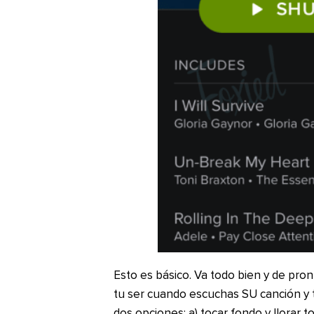
Esto es básico. Va todo bien y de pro
tu ser cuando escuchas SU canción y t
dos opciones: a) tocar fondo y llorar t