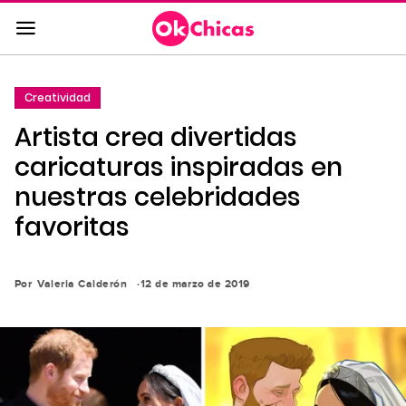
Saltar
al
contenido
principal
Creatividad
Saltar
Artista crea divertidas
a
la
caricaturas inspiradas en
navegación
nuestras celebridades
principal
favoritas
Por
Valeria Calderón
12 de marzo de 2019