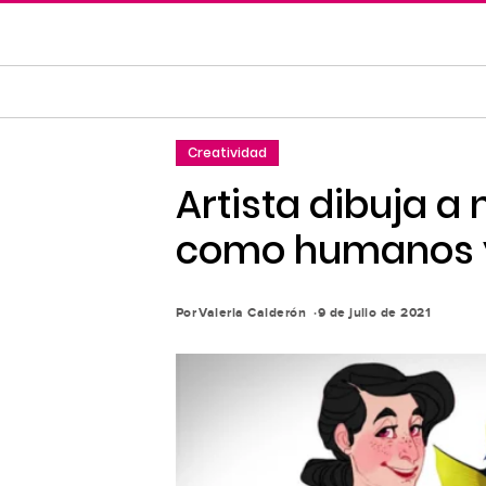
Saltar
al
contenido
principal
Saltar
Creatividad
a
la
Artista dibuja a
navegación
como humanos y 
principal
Por
Valeria Calderón
9 de julio de 2021