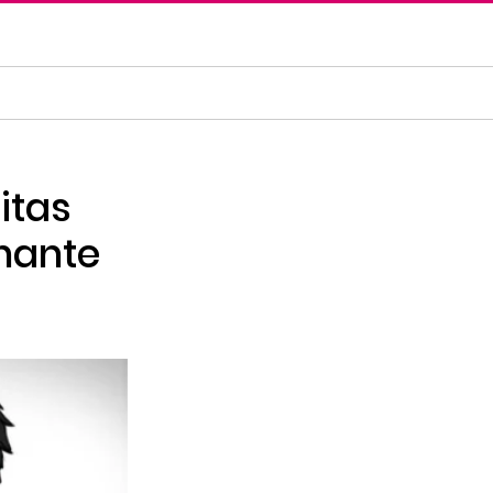
itas
nante