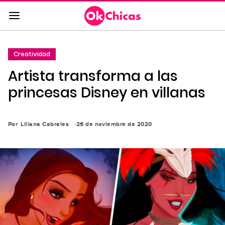
Saltar
al
contenido
principal
Creatividad
Saltar
Artista transforma a las
a
la
princesas Disney en villanas
navegación
principal
Por
Liliana Cabrales
26 de noviembre de 2020