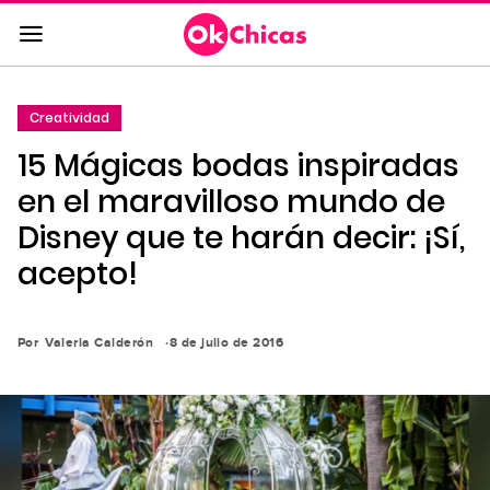
Saltar
al
contenido
principal
Creatividad
Saltar
15 Mágicas bodas inspiradas
a
la
en el maravilloso mundo de
navegación
Disney que te harán decir: ¡Sí,
principal
acepto!
Por
Valeria Calderón
8 de julio de 2016