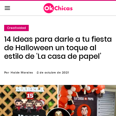
Saltar
al
contenido
principal
Creatividad
Saltar
14 Ideas para darle a tu fiesta
a
la
de Halloween un toque al
navegación
estilo de ‘La casa de papel’
principal
Por
Haide Morales
2 de octubre de 2021