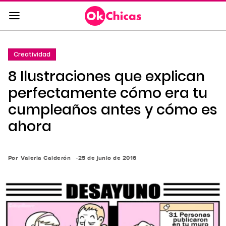
Saltar
al
contenido
principal
Creatividad
Saltar
8 Ilustraciones que explican
a
la
perfectamente cómo era tu
navegación
cumpleaños antes y cómo es
principal
ahora
Por
Valeria Calderón
25 de junio de 2016