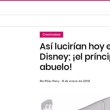
Saltar
al
contenido
principal
Saltar
Creatividad
a
la
Así lucirían hoy 
navegación
Disney; ¡el prín
principal
abuelo!
Por
Pilar Pony
6 de enero de 2018